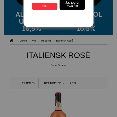
Ja, jeg er
Nej
over 18
Drikke
Vin
Rosévin
Italiensk Rosé
ITALIENSK ROSÉ
Der er 3 varer.
FILTER BY:
BETINGELSE
PRIS