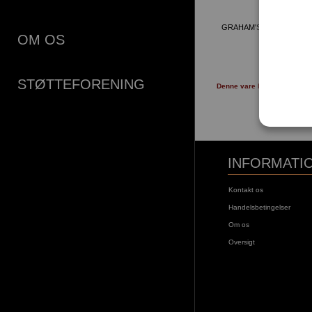
GRAHAM'S 30 YEARS O
OM OS
849,00 
MERE
STØTTEFORENING
Denne vare kan afhentes i å
Gamle Bru
INFORMATI
Kontakt os
Handelsbetingelser
Om os
Oversigt