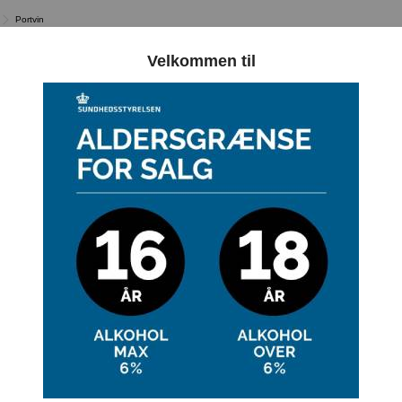
Portvin
Velkommen til
PORTVIN
Der er 2 varer.
LSE
PRIS