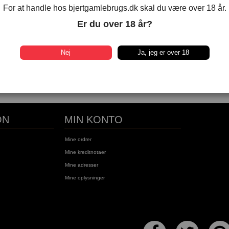
For at handle hos bjertgamlebrugs.dk skal du være over 18 år.
LD TAWNY PORT
GRAHAM'S 20 YEARS OLD TAWNY
Er du over 18 år?
kr
469,00 kr
LÆG I KURV
Nej
Ja, jeg er over 18
bningstiden i Bjert
Denne vare kan afhentes i åbningstiden i Bjert
gs
Gamle Brugs
ON
MIN KONTO
Mine ordrer
Mine kreditnotaer
Mine adresser
Mine oplysninger