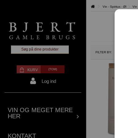
Vin - Spiritus - Øl
Vin
FILTER BY:
BETINGE
(TOM)
KURV
Log ind
VIN OG MEGET MERE
HER
KONTAKT
UDSOLGT