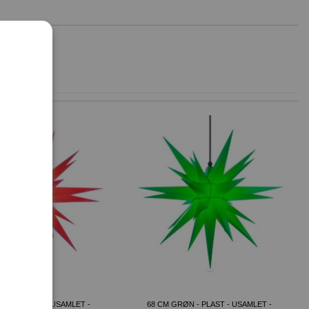
NER
RØD - PLAST - USAMLET -
68 CM GRØN - PLAST - USAMLET -