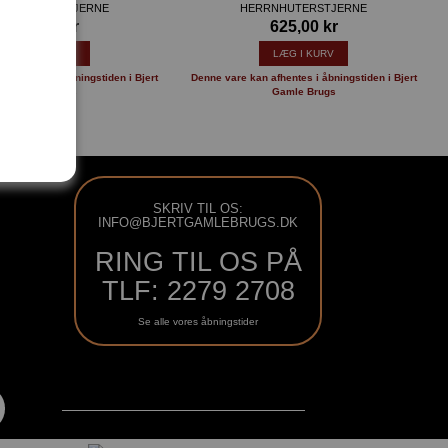
RRNHUTERSTJERNE
HERRNHUTERSTJERNE
625,00 kr
625,00 kr
LÆG I KURV
LÆG I KURV
n afhentes i åbningstiden i Bjert
Denne vare kan afhentes i åbningstiden i Bjert
Gamle Brugs
Gamle Brugs
SKRIV TIL OS:
INFO@BJERTGAMLEBRUGS.DK
RING TIL OS PÅ
TLF: 2279 2708
Se alle vores åbningstider