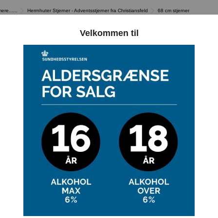
re......
Herrnhuter Stjerner - Adventsstjerner fra Christiansfeld
68 cm stjerner
Velkommen til
68 CM STJER
Der er 4 varer.
- USAMLET -
68 CM GUL - PLAST - USAMLET -
68 CM 