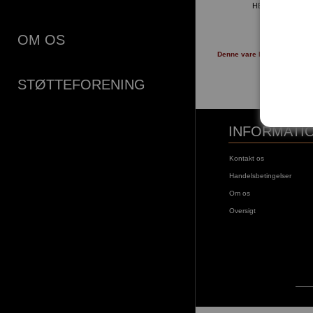
HERRNHUTERS
625,00 
OM OS
LÆG I KU
Denne vare kan afhentes i å
Gamle Bru
STØTTEFORENING
INFORMATI
Kontakt os
Handelsbetingelser
Om os
Oversigt