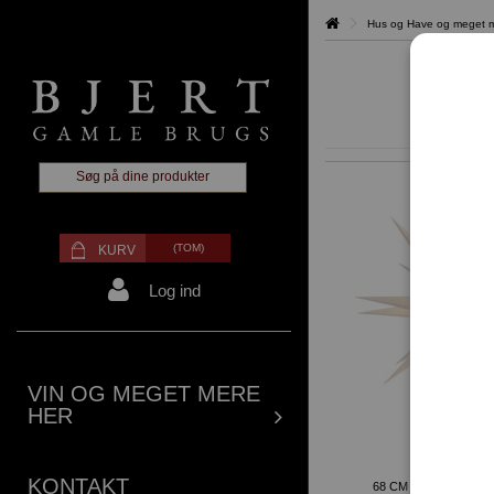
Hus og Have og meget me
(TOM)
KURV
Log ind
VIN OG MEGET MERE
HER
KONTAKT
68 CM HVID - PLAST 