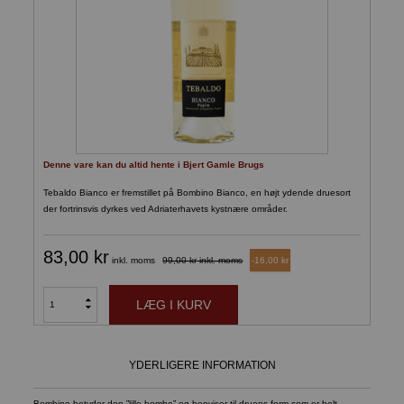
Denne vare kan du altid hente i Bjert Gamle Brugs
Tebaldo Bianco er fremstillet på Bombino Bianco, en højt ydende druesort
der fortrinsvis dyrkes ved Adriaterhavets kystnære områder.
83,00 kr
inkl. moms
99,00 kr
inkl. moms
-16,00 kr
LÆG I KURV
YDERLIGERE INFORMATION
Bombino betyder den ”lille bombe” og henviser til druens form som er helt