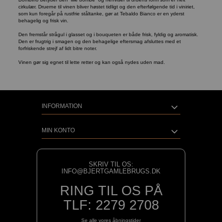
cirkulær. Druerne til vinen bliver høstet tidligt og den efterfølgende tid i viniriet,
som kun foregår på rustfrie ståltanke, gør at Tebaldo Bianco er en yderst
behagelig og frisk vin.
Den fremstår strågul i glasset og i bouqueten er både frisk, fyldig og aromatisk.
Den er frugtrig i smagen og den behagelige eftersmag afsluttes med et
forfriskende strejf af lidt bitre noter.
Vinen gør sig egnet til lette retter og kan også nydes uden mad.
INFORMATION
MIN KONTO
SKRIV TIL OS:
INFO@BJERTGAMLEBRUGS.DK
RING TIL OS PÅ
TLF: 2279 2708
Se alle vores åbningstider