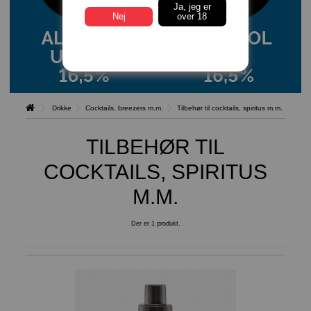
Ja, jeg er
Nej
over 18
Drikke
Cocktails, breezers m.m.
Tilbehør til cocktails, spiritus m.m.
TILBEHØR TIL
COCKTAILS, SPIRITUS
M.M.
Der er 1 produkt.