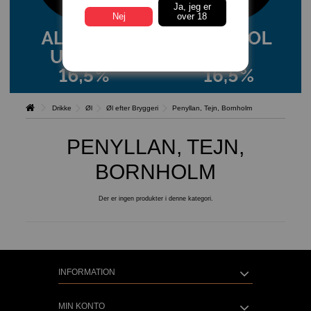
Ja, jeg er
Nej
over 18
Drikke
Øl
Øl efter Bryggeri
Penyllan, Tejn, Bornholm
PENYLLAN, TEJN,
BORNHOLM
Der er ingen produkter i denne kategori.
INFORMATION
MIN KONTO