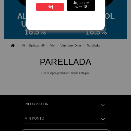
Ja, jeg er
Nej
over 18
Vin - Spiritus - Øl
Vin
Vine efter Drue
Parellada
PARELLADA
Der er ingen produkter i denne kategori.
INFORMATION
MIN KONTO