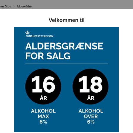
fter Drue
Mourvèdre
Velkommen til
MOURVÈDR
Der er 1 produkt.
LLA RED ORGANIC