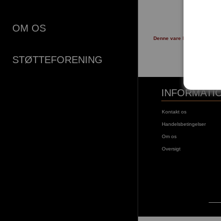
89,00 k
OM OS
LÆG I KU
Denne vare kan afhentes i å
Gamle Bru
STØTTEFORENING
INFORMATI
Kontakt os
Handelsbetingelser
Om os
Oversigt