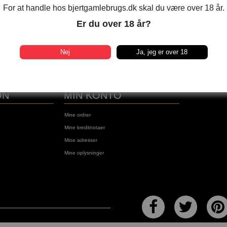
For at handle hos bjertgamlebrugs.dk skal du være over 18 år.
r
Er du over 18 år?
RV
bningstiden i Bjert
gs
Nej
Ja, jeg er over 18
ON
MIN KONTO
Mine ordrer
Mine kreditnotaer
Mine adresser
Mine oplysninger