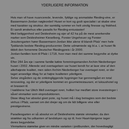
YDERLIGERE INFORMATION
Hvis man vil have nuancerede, levende, fyldige og aromatiske Riesling-vine, er
Bassermann-Jordan nøgleordet! Huset er kort og godt specialist i at skabe vine
med karakter og struktur, der samtidig rummer en helt utrolig finesse og friskhed.
Et sandt ønskehus eller paradis for Riesling-entusiaster!
Med beliggenhed ved Deidesheim og ejer af 42 ha på de mest anerkendte
marker som Deidesheimer Kieselberg, Forster Ungeheuer og Forster
Jesuitengarten hører Bassermann-Jordan ikke alene til blandt Pfalz' men hele
Tysklands bedste Riesling-producenter. Dette udmøntede sig bl.a. i, at huset fik
tildelt den fornemme Deutscher Rieslingpreis i år 2000.
Jordan-familien kom til Pfalz i 1718, hvor man med det samme begyndte at dyrke
vin.
Efter 284 års eje i samme familie købte forretningsmanden Archim Niederberger
huset i 2002. Allerede ved overtagelsen var huset kendt for at lave vine af den
allerhøjeste kvalitet, men siden Archim Niederberger har overtaget roret, er der
taget anseelige tiltag for at højne kvaliteten yderligere.
Selve vingården og de omkringliggende bygninger har gennemgået en total
renovering, og der er yderligere kommet en gourmetrestaurant, et luksushotel og
et brasseri til.
I kældrene har Ulrich Mell overtaget roret, hvilket har medført store investeringer i
såvel vinmarker som vinproduktionen.
Disse tiltag har absolut givet pote, og huset må i dag betragtes som det bedste
vinhus i Pfalz, uanset om det drejer sig om de lidt billigere vine eller
prestigevinene.
Paradiesgarten er så absolut en af Deidesheims største vinmarker, da den
strækker sig fra udkanten af landsbyen og op til, hvor Haart-bjergene tager
deres begyndelse.
Vinmarkens størrelse giver en mindre variation i jordbunden, der hovedsagligt