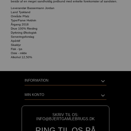
består af en meget sandholdig jordbund med enkelte forekomster af sandsten.
Leverandør Bassermann Jordan
Land Tyskland
Område Pfalz
Type/Farve Hvidvin
Årgang 2018
Drue 100% Riesling
Dyrkning Økologisk
Serveringsforslag
Apéritif
Skaldyr
Fisk - lys
Oste - milde
Alkohol 12,50%
INFORMATION
MIN KONTO
SKRIV TIL OS:
INFO@BJERTGAMLEBRUGS.DK
RING TIL OS PÅ