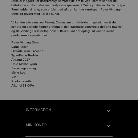
Diers er indgået i et usædvanligt samarbejde om to vine, som vi sender ud i
butikkerne i forbindelse med forlystelsesparkens 175-års jubilæum. Tivoli-Et-Syv-
Fem hedder vinene, som er blended af den kendte vinekspert Peter Vinding-
Diers og prydet med Tal R’s kunst.
Vi kender alle sammen Pjerrot, Columbine og Harlekin. Inspirationen til de
kendte og elskede figurer er hentet i den italienske commedia dell’arte-tradition,
og da Vinding-Diers netop bosat i Italien, var det oplagt, at vinene skulle
produceres i støvlelandet.
Peter Vinding Diers
Land Italien
Område Terre Siciliane
Type/Farve Rødvin
Årgang 2017
Drue Merlot Syrah
Serveringsforslag
Mørkt kød
Vildt
Krydrede retter
Alkohol 13,00%
INFORMATION
MIN KONTO